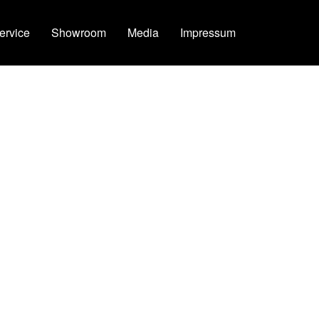
ervice
Showroom
Media
Impressum
LETZTE BEITRÄGE
EVH Frankenstein Humbucker – 4-Conductor-Mod
Boss BD-2 Blues Driver Phat Mod
Jet City JCA22H – BIAS einstellen
Jet City JCA22H – Channel Switch Mod
BIAS Messadapter für EL84