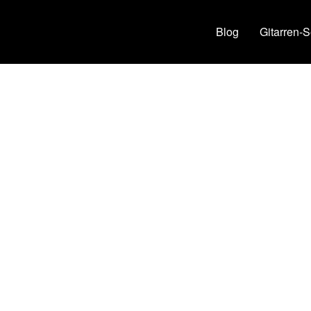
Blog
Gitarren-S
S einstellen
ffnetem Chassis besteht u.U. Lebensgefahr durch
nach einem Röhrenwechsel ei Einstellung des BIAS