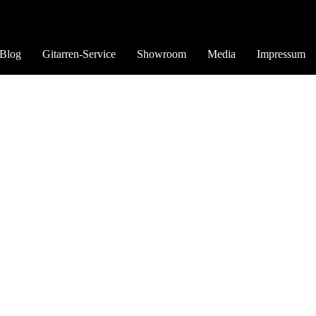
Blog
Gitarren-Service
Showroom
Media
Impressum
//www.gitarrebass.de/workshops/boss-bd-2-blues-driver-